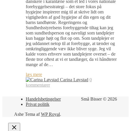
danskere i karantæne som et led i vores nationale
forebyggelsesstrategi – det store fokus på
hygiejne inspirerer mig til at skrive lidt om
vigtigheden af god hygiejne af din egen og dit
barns tandbørste. Regeringens og
Sundhedsstyrelsens forebyggende tiltag kan jeg
som sundhedsperson og navnligt som tandplejer
kun bagge højt og flot op om. Som tandplejer er
jeg uddannet netop til at forebygge, at tænder og
omkringliggende væv ikke bliver syge. Jeg vil
kalde vores erhverv som tandplejere overset – de
fleste tror oftest at vi er tandlæger, da vi håndterer
mange af de…
læs mere
Carina Løvstad
0
kommentarer
Handelsbetingelser
Små Bisser © 2026
Privat politik
Ashe Tema af
WP Royal
.