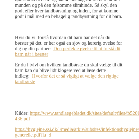
munden og på den følsomme slimhinde. Så skyl den
godt efter hver tandbørstning og inden, for at komme
godt i mål med en behagelig tandbørstning for dit barn.
Hvis du vil forstå hvordan dit barn har det når du
børster på det, er her også en sjov og lærerig øvelse for
dig og din partner:
Den perfekte øvelse til at forstå dit
barn når i børster
Er du i tvivl om hvilken tandbørste du skal vælge til dit
barn kan du blive lidt klogere ved at læse dette
indlæg:
Hvorfor det er så vigtigt at vælge den rigtige
tandbørste
Kilder:
https://www.tandlaegebladet.dk/sites/default/files/tb520
436.pdf
https://hygiejne.ssi.dk/-/media/arkiv/subsites/infektionshygiejne/r
generelle.pdf?la=d