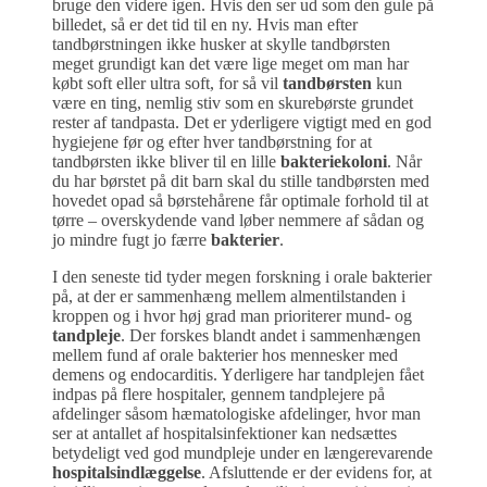
bruge den videre igen. Hvis den ser ud som den gule på
billedet, så er det tid til en ny.
Hvis man efter
tandbørstningen ikke husker at skylle tandbørsten
meget grundigt kan det være lige meget om man har
købt soft eller ultra soft, for så vil
tandbørsten
kun
være en ting, nemlig stiv som en skurebørste grundet
rester af tandpasta. Det er yderligere vigtigt med en god
hygiejene før og efter hver tandbørstning for at
tandbørsten ikke bliver til en lille
bakteriekoloni
. Når
du har børstet på dit barn skal du stille tandbørsten med
hovedet opad så børstehårene får optimale forhold til at
tørre – overskydende vand løber nemmere af sådan og
jo mindre fugt jo færre
bakterier
.
I den seneste tid tyder megen forskning i orale bakterier
på, at der er sammenhæng mellem almentilstanden i
kroppen og i hvor høj grad man prioriterer mund- og
tandpleje
. Der forskes blandt andet i sammenhængen
mellem fund af orale bakterier hos mennesker med
demens og endocarditis. Yderligere har tandplejen fået
indpas på flere hospitaler, gennem tandplejere på
afdelinger såsom hæmatologiske afdelinger, hvor man
ser at antallet af hospitalsinfektioner kan nedsættes
betydeligt ved god mundpleje under en længerevarende
hospitalsindlæggelse
. Afsluttende er der evidens for, at