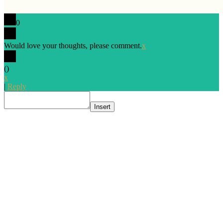
0
Would love your thoughts, please comment.
x
(
)
x
|
Reply
Insert