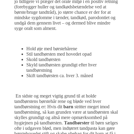
jo tidligere vi præger det orale miljø i en positiv retning
(forebygger huller og tandkødsbetændelse ved at
børste/bruge tandtråd), jo større chance er der for at
mindske sygdomme i tænder, tandkød, parodontiet og
undgå dem gennem livet – og dermed blive mindre
syge oralt som alment.
Hold øje med børstehårene
Stil tandbørsten med hovedet opad
Skold tandbørsten
Skyld tandbørsten grundigt efter hver
tandbørstning
Skift tandbørsten ca. hver 3. måned
En sidste og meget vigtig grund til at holde
tandbørstens børstehår rene og bløde ved hver
tandbørstning er: Hvis dit
barn
stritter meget imod
tandbørstning, så kan grunden være at tandbørsten skal
skylles grundigt og altså mere opmærksomhed på
hygiejnen på tandbørsten.
Tandbørster
til børn sælges
ofte i udgaven blød, men indtørret tandpasta kan gøre
børstehovedet stift og skabe ubehag for dit barn at få i