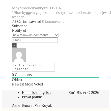
baby
bakterier
barn
børn
COVID-
19
forebygge
hygiejne
sundhedsstyrrelsen
tandbørste
tandpleje
vas
hænder
Af
Carina Løvstad
0 kommentarer
Subscribe
Notify of
0
Comments
Oldest
Newest
Most Voted
Handelsbetingelser
Små Bisser © 2026
Privat politik
Ashe Tema af
WP Royal
.