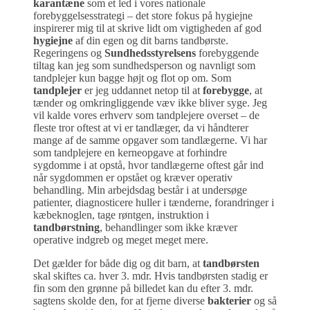
karantæne
som et led i vores nationale
forebyggelsesstrategi – det store fokus på hygiejne
inspirerer mig til at skrive lidt om vigtigheden af god
hygiejne
af din egen og dit barns tandbørste.
Regeringens og
Sundhedsstyrelsens
forebyggende
tiltag kan jeg som sundhedsperson og navnligt som
tandplejer kun bagge højt og flot op om. Som
tandplejer
er jeg uddannet netop til at
forebygge
, at
tænder og omkringliggende væv ikke bliver syge. Jeg
vil kalde vores erhverv som tandplejere overset – de
fleste tror oftest at vi er tandlæger, da vi håndterer
mange af de samme opgaver som tandlægerne. Vi har
som tandplejere en kerneopgave at forhindre
sygdomme i at opstå, hvor tandlægerne oftest går ind
når sygdommen er opstået og kræver operativ
behandling. Min arbejdsdag består i at undersøge
patienter, diagnosticere huller i tænderne, forandringer i
kæbeknoglen, tage røntgen, instruktion i
tandbørstning
, behandlinger som ikke kræver
operative indgreb og meget meget mere.
Det gælder for både dig og dit barn, at
tandbørsten
skal skiftes ca. hver 3. mdr. Hvis tandbørsten stadig er
fin som den grønne på billedet kan du efter 3. mdr.
sagtens skolde den, for at fjerne diverse
bakterier
og så