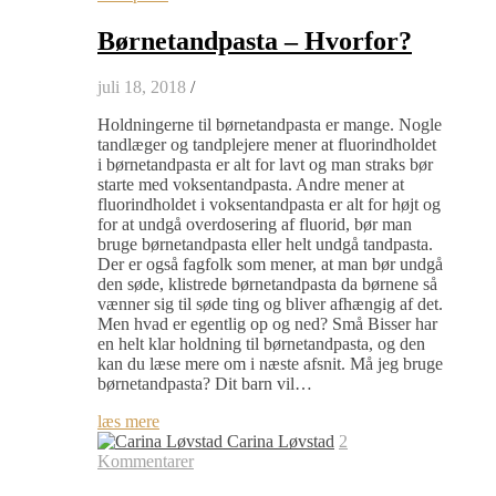
Børnetandpasta – Hvorfor?
juli 18, 2018
/
Holdningerne til børnetandpasta er mange. Nogle
tandlæger og tandplejere mener at fluorindholdet
i børnetandpasta er alt for lavt og man straks bør
starte med voksentandpasta. Andre mener at
fluorindholdet i voksentandpasta er alt for højt og
for at undgå overdosering af fluorid, bør man
bruge børnetandpasta eller helt undgå tandpasta.
Der er også fagfolk som mener, at man bør undgå
den søde, klistrede børnetandpasta da børnene så
vænner sig til søde ting og bliver afhængig af det.
Men hvad er egentlig op og ned? Små Bisser har
en helt klar holdning til børnetandpasta, og den
kan du læse mere om i næste afsnit. Må jeg bruge
børnetandpasta? Dit barn vil…
læs mere
Carina Løvstad
2
Kommentarer