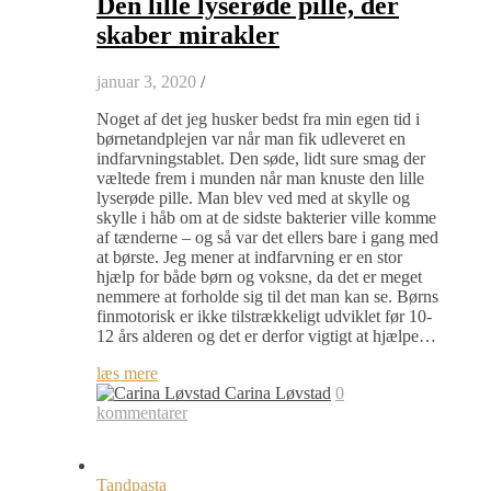
Den lille lyserøde pille, der
skaber mirakler
januar 3, 2020
/
Noget af det jeg husker bedst fra min egen tid i
børnetandplejen var når man fik udleveret en
indfarvningstablet. Den søde, lidt sure smag der
væltede frem i munden når man knuste den lille
lyserøde pille. Man blev ved med at skylle og
skylle i håb om at de sidste bakterier ville komme
af tænderne – og så var det ellers bare i gang med
at børste. Jeg mener at indfarvning er en stor
hjælp for både børn og voksne, da det er meget
nemmere at forholde sig til det man kan se. Børns
finmotorisk er ikke tilstrækkeligt udviklet før 10-
12 års alderen og det er derfor vigtigt at hjælpe…
læs mere
Carina Løvstad
0
kommentarer
Tandpasta