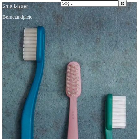
Små Bisser
Børnetandpleje