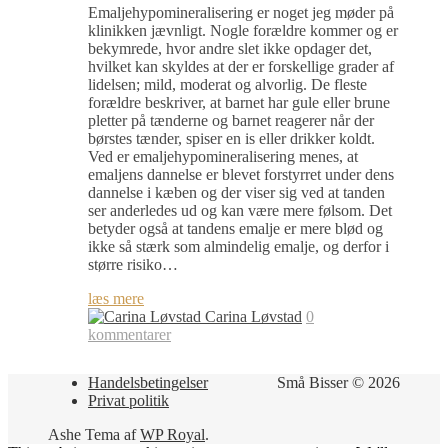
Emaljehypomineralisering er noget jeg møder på
klinikken jævnligt. Nogle forældre kommer og er
bekymrede, hvor andre slet ikke opdager det,
hvilket kan skyldes at der er forskellige grader af
lidelsen; mild, moderat og alvorlig. De fleste
forældre beskriver, at barnet har gule eller brune
pletter på tænderne og barnet reagerer når der
børstes tænder, spiser en is eller drikker koldt.
Ved er emaljehypomineralisering menes, at
emaljens dannelse er blevet forstyrret under dens
dannelse i kæben og der viser sig ved at tanden
ser anderledes ud og kan være mere følsom. Det
betyder også at tandens emalje er mere blød og
ikke så stærk som almindelig emalje, og derfor i
større risiko…
læs mere
Carina Løvstad
0
kommentarer
Handelsbetingelser
Små Bisser © 2026
Privat politik
Ashe Tema af
WP Royal
.