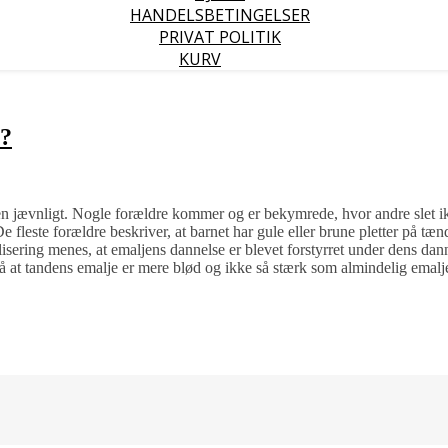
HANDELSBETINGELSER
PRIVAT POLITIK
KURV
e?
n jævnligt. Nogle forældre kommer og er bekymrede, hvor andre slet ikk
De fleste forældre beskriver, at barnet har gule eller brune pletter på tæ
lisering menes, at emaljens dannelse er blevet forstyrret under dens dann
at tandens emalje er mere blød og ikke så stærk som almindelig emalje,