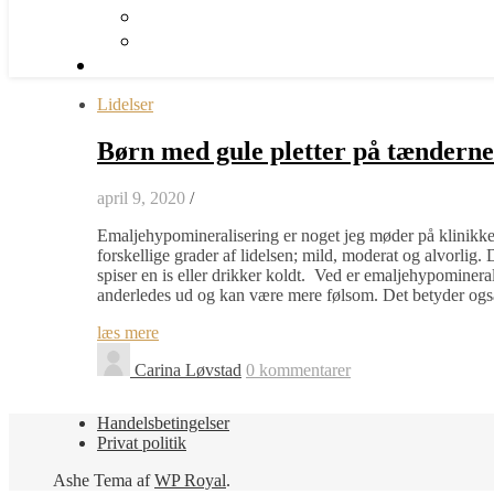
Lidelser
Børn med gule pletter på tændern
april 9, 2020
/
Emaljehypomineralisering er noget jeg møder på klinikke
forskellige grader af lidelsen; mild, moderat og alvorlig. 
spiser en is eller drikker koldt. Ved er emaljehypominera
anderledes ud og kan være mere følsom. Det betyder også 
læs mere
Carina Løvstad
0 kommentarer
Handelsbetingelser
Privat politik
Ashe Tema af
WP Royal
.