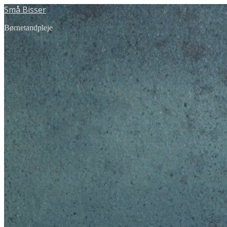
Små Bisser
Børnetandpleje