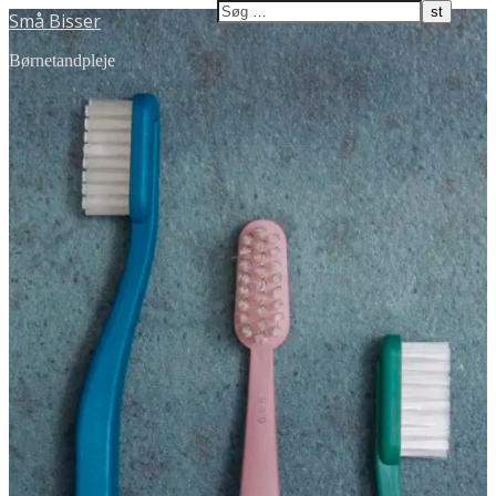
Små Bisser
Børnetandpleje