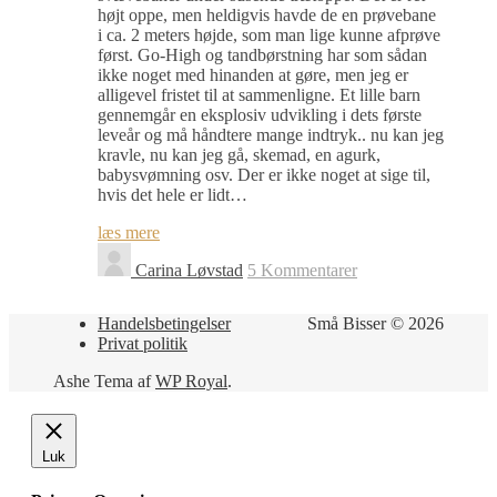
højt oppe, men heldigvis havde de en prøvebane
i ca. 2 meters højde, som man lige kunne afprøve
først. Go-High og tandbørstning har som sådan
ikke noget med hinanden at gøre, men jeg er
alligevel fristet til at sammenligne. Et lille barn
gennemgår en eksplosiv udvikling i dets første
leveår og må håndtere mange indtryk.. nu kan jeg
kravle, nu kan jeg gå, skemad, en agurk,
babysvømning osv. Der er ikke noget at sige til,
hvis det hele er lidt…
læs mere
Carina Løvstad
5 Kommentarer
Handelsbetingelser
Små Bisser © 2026
Privat politik
Ashe Tema af
WP Royal
.
Luk