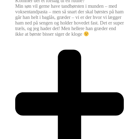
Kommer der et forslag til en rutine?
Min søn vil gerne have tandbørsten i munden – med
voksentandpasta – men så snart der skal børstes på ham
går han helt i baglås, græder – vi er der hvor vi lægger
ham ned på sengen og holder hovedet fast. Det er super
træls, og jeg hader det! Men hellere han græder end
ikke at børste bisser siger de kloge