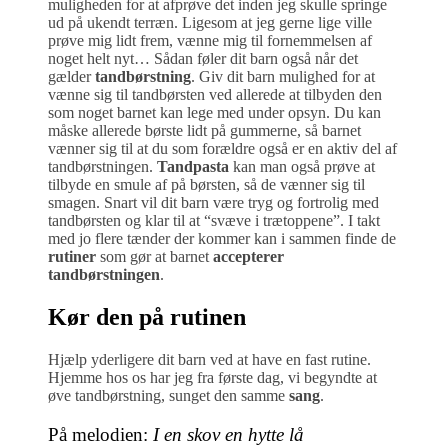
muligheden for at afprøve det inden jeg skulle springe
ud på ukendt terræn. Ligesom at jeg gerne lige ville
prøve mig lidt frem, vænne mig til fornemmelsen af
noget helt nyt… Sådan føler dit barn også når det
gælder
tandbørstning
. Giv dit barn mulighed for at
vænne sig til tandbørsten ved allerede at tilbyden den
som noget barnet kan lege med under opsyn. Du kan
måske allerede børste lidt på gummerne, så barnet
vænner sig til at du som forældre også er en aktiv del af
tandbørstningen.
Tandpasta
kan man også prøve at
tilbyde en smule af på børsten, så de vænner sig til
smagen. Snart vil dit barn være tryg og fortrolig med
tandbørsten og klar til at “svæve i trætoppene”. I takt
med jo flere tænder der kommer kan i sammen finde de
rutiner
som gør at barnet
accepterer
tandbørstningen
.
Kør den på rutinen
Hjælp yderligere dit barn ved at have en fast rutine.
Hjemme hos os har jeg fra første dag, vi begyndte at
øve tandbørstning, sunget den samme
sang
.
På melodien:
I en skov en hytte lå