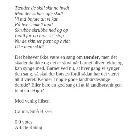
Tænder de skal skinne hvidt
Men der sidder ofte skidt
Vi må børste alt vi kan
På hver enkelt tand
Skrubbe skrubbe ned og op
Indtil far og mor sir’ stop
Nu de skinner pænt og hvidt
Ikke mere skidt
Det behøver ikke være en sang om
tænder
, men det
skader da ikke og det er sjovt når barnet bliver ældre og
kan synge med. Barnet ved nu, at hver gang vi synger
den sang, så skal der børstes fordi sådan har det været
altid været. Kender I nogle gode tandbørstesange
derude? Eller bare en god sang til at få tandbørstningen
til at Go-High?
Med venlig hilsen
Carina, Små Bisser
0
0
votes
Article Rating