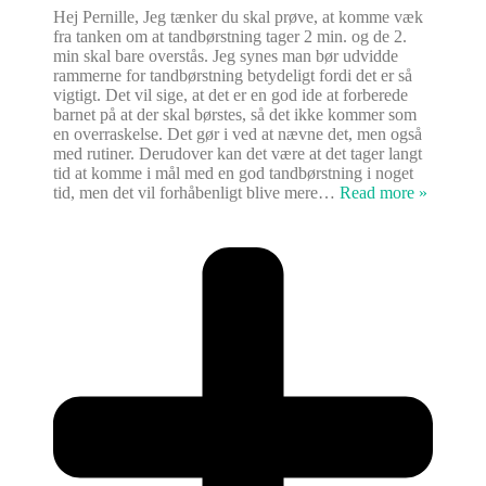
Hej Pernille, Jeg tænker du skal prøve, at komme væk
fra tanken om at tandbørstning tager 2 min. og de 2.
min skal bare overstås. Jeg synes man bør udvidde
rammerne for tandbørstning betydeligt fordi det er så
vigtigt. Det vil sige, at det er en god ide at forberede
barnet på at der skal børstes, så det ikke kommer som
en overraskelse. Det gør i ved at nævne det, men også
med rutiner. Derudover kan det være at det tager langt
tid at komme i mål med en god tandbørstning i noget
tid, men det vil forhåbenligt blive mere
…
Read more »