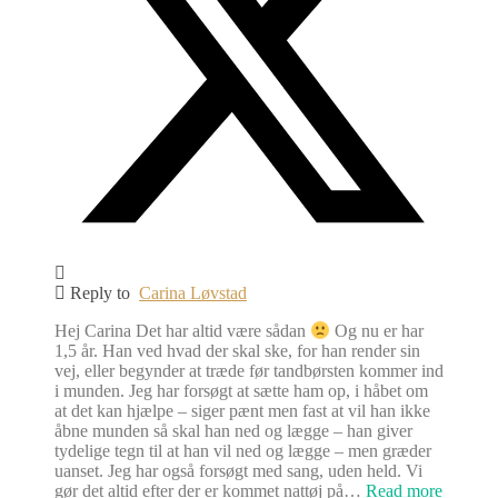
Reply to
Carina Løvstad
Hej Carina Det har altid være sådan
Og nu er har
1,5 år. Han ved hvad der skal ske, for han render sin
vej, eller begynder at træde før tandbørsten kommer ind
i munden. Jeg har forsøgt at sætte ham op, i håbet om
at det kan hjælpe – siger pænt men fast at vil han ikke
åbne munden så skal han ned og lægge – han giver
tydelige tegn til at han vil ned og lægge – men græder
uanset. Jeg har også forsøgt med sang, uden held. Vi
gør det altid efter der er kommet nattøj på
…
Read more