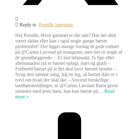
Reply to
Pernille Sørensen
Hej Pernille, Hvor gammel er din søn? Har det altid
været sådan eller kan i også nogle gange børste
problemfrit? Der ligger mange forslag til gode rutiner
på @Carina Løvstad på instagram, men her er nogle af
de grundlæggende: – Et fast tidspunkt, fx lige efter
aftensmaden (så er barnet oplagt, mæt og glad) –
Forbered barnet på at det skal have børstet tænder –
Syng den samme sang, leg en leg, så barnet ikke er i
tvivl om hvad der skal ske – Anvend forskellige
tandbørstestillinger, se @Carina Løvstad Børst gerne
sammen med jeres barn, han kan børste på
…
Read
more »