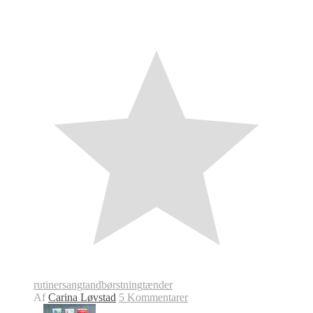
rutiner
sang
tandbørstning
tænder
Af
Carina Løvstad
5 Kommentarer