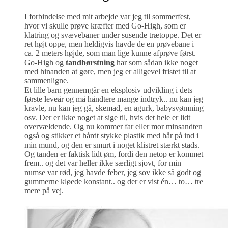
I forbindelse med mit arbejde var jeg til sommerfest,
hvor vi skulle prøve kræfter med Go-High, som er
klatring og svævebaner under susende trætoppe. Det er
ret højt oppe, men heldigvis havde de en prøvebane i
ca. 2 meters højde, som man lige kunne afprøve først.
Go-High og
tandbørstning
har som sådan ikke noget
med hinanden at gøre, men jeg er alligevel fristet til at
sammenligne.
Et lille barn gennemgår en eksplosiv udvikling i dets
første leveår og må håndtere mange indtryk.. nu kan jeg
kravle, nu kan jeg gå, skemad, en agurk, babysvømning
osv. Der er ikke noget at sige til, hvis det hele er lidt
overvældende. Og nu kommer far eller mor minsandten
også og stikker et hårdt stykke plastik med hår på ind i
min mund, og den er smurt i noget klistret stærkt stads.
Og tanden er faktisk lidt øm, fordi den netop er kommet
frem.. og det var heller ikke særligt sjovt, for min
numse var rød, jeg havde feber, jeg sov ikke så godt og
gummerne kløede konstant.. og der er vist én… to… tre
mere på vej.